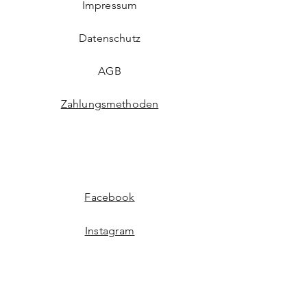
Impressum
Kein Spielzeug
Dient ausschließlich zur Dekoration
Datenschutz
AGB
Zahlungsmethoden
Facebook
Instagram
TikTok
WhatsApp