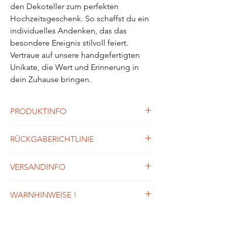
den Dekoteller zum perfekten
Hochzeitsgeschenk. So schaffst du ein
individuelles Andenken, das das
besondere Ereignis stilvoll feiert.
Vertraue auf unsere handgefertigten
Unikate, die Wert und Erinnerung in
dein Zuhause bringen.
PRODUKTINFO
Material: Handgefertigt (Unikate –
RÜCKGABERICHTLINIE
leichte Farb- oder Formabweichungen
möglich), aus Gips erstellt,
siehe meine Rückgabe- /
eingefärbt und bemalt
VERSANDINFO
Widerrufsrichtlinien
Maße Schale: Ø 21,5 cm
Maße Gesamt: H 20 cm, B 21,5 cm, T
Unsere Produkte werden nach Eingang
12,5 cm
WARNHINWEISE !
deiner Bestellung sorgfältig hergestellt und
Verwendungszweck: nur zu
sind innerhalb von 3-8 Werktagen
⚠
Sicherheitshinweise
Dekorationszwecke geeignet
versandfertig. Bei Produkten aus Mosaik
Gegossene Produkte:
Pflege: Mit einem leicht feuchtem Tuch