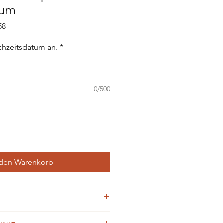
tum
58
chzeitsdatum an.
*
0/500
 den Warenkorb
rtigt (Unikate – leichte Farb- oder