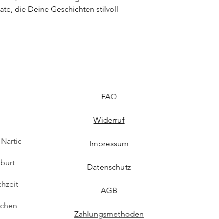
te, die Deine Geschichten stilvoll
vermeiden.
Mitgelieferte Dekoarti
Von Kleinkindern 
Erstickungs- und 
Beschädigte Teile
Kein Spielzeug
Dient ausschließli
FAQ
Widerruf
Nartic
Impressum
burt
Datenschutz
hzeit
AGB
schen
Zahlungsmethoden