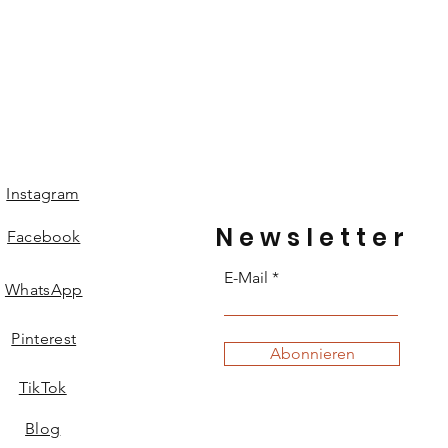
kel/Kleinteile:
und Tieren fernhalten –
Verletzungsgefahr
 sofort entsorgen
ch zur Dekoration
Instagram
Newsletter
Facebook
E-Mail
WhatsApp
Pinterest
Abonnieren
TikTok
Blog